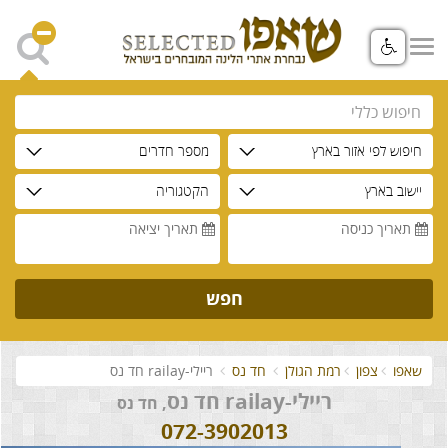
חיפוש לפי אזור בארץ
מספר חדרים
יישוב בארץ
הקטגוריה
תאריך כניסה
תאריך יציאה
חפש
שאפו
צפון
רמת הגולן
חד נס
ריילי-railay חד נס
ריילי-railay חד נס
, חד נס
072-3902013