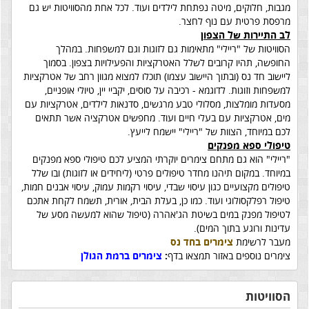
מגבות, חלוקים, מיטה נפתחת לילדים ועוד. לכל אחת מהסוויטות יש גם
מרפסת פרטית עם נוף לחצר.
לב התיירות של הצפון
הסוויטות של "ריילי" מתאימות גם לזוגות וגם למשפחות. במהלך
החופשה, תהיו קרובים לשלל האטרקציות והפעילויות בצפון. בסמוך
ליישוב חד נס (ובתוך היישוב עצמו) תוכלו למצוא מגוון רחב של אטרקציות
למשפחות וזוגות. לדוגמא - רכיבה על סוסים, יקביי יין, טיולי אופניים,
מסעדות מומלצות, מסלולי טבע מרגשים, סדנאות לילדים, אטרקציות עם
מים, אטרקציות עם בעלי חיים ועוד. מחפשים אטרקציה אשר תתאים
לכם במיוחד, הצוות של "ריילי" יישמח לייעץ.
טיפולי ספא מפנקים
"ריילי" הוא גם מתחם צימרים יוקרתי המציע לכם טיפולי ספא מפנקים
במיוחד. במקום תיהנו מחדר טיפולים פרטי (ליחידים או לזוגות) ובו שלל
טיפולים מקצועיים כגון עיסוי שבדי, עיסוי רקמות עמוק, עיסוי אבנים חמות,
טיפול רפלקסולוגי ועוד. כמו כן, בעלת הבית, אורית, תשמח לקחת אתכם
לטיפול מפנק במים בשיטת הג'אהרה (טיפול שהוא למעשה מסע של
עדינות ורוגע בתוך המים).
מעבר לרשימת
צימרים בחד נס
צימרים נוספים באזור תמצאו בדף
:
צימרים ברמת הגולן
הסוויטות