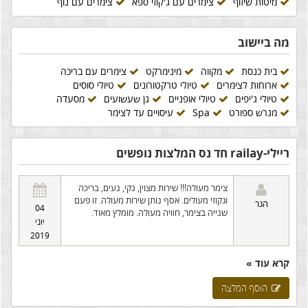
מיטות שיזוף
צימרים עם ג'קוזי ספא
צימרים עם נוף
מה ביישוב
בית כנסת
מקווה
מינימרקט
צימרים עם בריכה
ארוחות לצימרים
טיולי טרקטורונים
טיולי סוסים
טיולי ג'יפים
טיולי אופניים
גן שעשועים
מסעדה
מגרש ספורט
Spa
עיסויים עד לצימר
ריילי-railay חד נס המלצות נופשים
צימר מעולה!!! שירות מצוין, נקי, נעים, בריכה
וגקוזי מעולים. אסף נותן שירות מעולה. זו פעם
הגר
04
שנייה בצימר, חוויה מעולה. מומלץ מאוד.
יוני
2019
קרא עוד »
הוסף המלצה