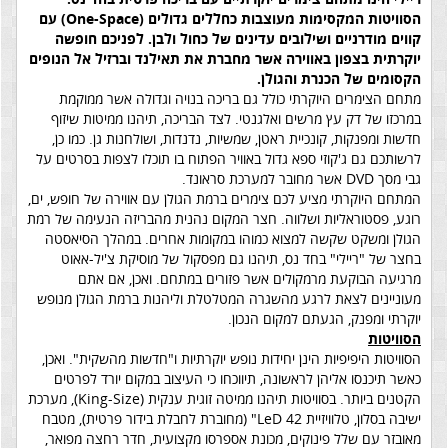
הסוויטות המקסימות מעוצבות כחללים גדולים (One-Space) עם
קווים מודרניים ושילובים עדינים של כחול ולבן. לפניכם חופשה
יוקרתית בצפון באווירה אשר מחברת את תאילנד וברזיל אל הנופים
הקסומים של הכנרת והגולן.
מתחם הצימרים היוקרתי כולל גם בריכה בנויה וגדולה אשר ממוקמת
במרכזו של דק עץ מרשים ואלגנטי. לצד הבריכה, תיהנו ממיטות שיזוף
חדשות ומפנקות, קונכיית ראטן, שמשיות, נדנדות, ושולחנות גן. כמו כן,
לרשותכם גם ג'קוזי ספא גדול באוויר הפתוח בו תוכלו לצפות בסרטים על
גבי מסך DVD אשר מחובר למערכת סראונד.
המתחם היוקרתי מציע לכם צימרים ברמת הגולן עם אווירה של חופש, ים,
רוגע, פסטוראליות ושלווה. חצר המקום נהנית מהבריזה הנעימה של רמת
הגולן ומשקט שקשה למצוא כמוהו במקומות אחרים. במהלך הסיאסטה
בחצר של "ריילי" בחד נס, תיהנו גם מפסקול של מוסיקת צ'יל-אאוט
מרגיעה הבוקעת מרמקולים אשר פזורים במתחם. ואכן, אם אתם
מעוניינים לצאת לרגע מהשגרה המטלטלת וליהנות ברמת הגולן מנופש
יוקרתי ומפנק, הגעתם למקום הנכון.
הסוויטות
הסוויטות היפיפיות הינן יחידות נופש יוקרתיות ו"חדשות מהשקית". ואכן,
כאשר תיכנסו אליהן לראשונה, תיווכחו כי העיצוב במקום יורד לפרטים
הקטנים ביותר. בסוויטות תיהנו ממיטה זוגית ענקית (King-Size), מערכת
ישיבה בסלון, טלוויזיית LeD 42" (מחוברת לחבלת בידור פרטית), מטבח
מאובזר עם שלל פינוקים, מכונת אספרסו מקצועית, חדר רחצה מפואר,