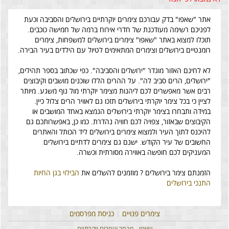
אתר "שאפו" בדק עבורכם צימרים יוקרתיים בירושלים והסביבה וכעת
לפניכם רשימה מעודכנת של חדרי אירוח ברמה של חמישה כוכבים.
תוכלו למצוא באתר "שאפו" צימרים בירושלים למשפחות, צימרים
רומנטיים בירושלים וצימרים המתאימים לטיול עם הילדים בעיר הבירה.
לא לחינם האזור מוגדר "ירושלים והסביבה". כפי שכתוב בספר תהילים,
"ירושלים, הרים סביב לה". על ההרים הללו שוכנים מושבים וקיבוצים
רבים אשר מאפשרים לכם ליהנות מצימר יוקרתי מול נוף משגע. מיותר
לציין כי בכל צימר יוקרתי בירושלים תזכו גם לאוויר הרים צלול כיין.
במידה ותבחרו בצימר יוקרתי בירושלים הנמצא באחד המושבים או
הקיבוצים שבאזור, צפויה לכם חוויה נהדרת. כמו כן, באפשרותכם גם
להיכנס לתוך העיר ולמצוא צימרים בירושלים ליד הכותל והאתרים
החשובים של עיר הקודש. ישנם גם צימרים לדתיים בירושלים
המעניקים לכם חופשה באווירה מסורתית וכשרה.
הזמנתם צימר בירושלים ? מוזמנים להשלים את
הבילוי בגן החיות
התנכי בירושלים
צימרים פנויים
|
כניסת מפרסמים
שאפו - מבחר צימרים יוקרתיים