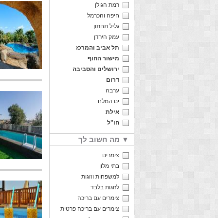
רמת הגולן
חיפה והכרמל
גליל תחתון
עמק הירדן
תל אביב והמרכז
מישור החוף
ירושלים והסביבה
דרום
ערבה
ים המלח
אילת
חו"ל
מה חשוב לך ▼
צימרים
בתי מלון
למשפחות וזוגות
לזוגות בלבד
צימרים עם בריכה
צימרים עם בריכה פרטית