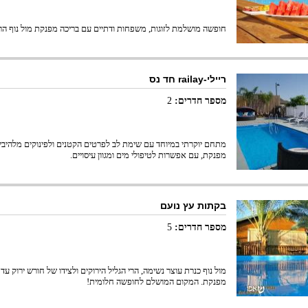
חופשה מושלמת לזוגות, משפחות ודתיים עם בריכה מפנקת מול נוף הרי 
ריילי-railay חד נס
מספר חדרים:
2
מתחם יוקרתי במיוחד עם שימת לב לפרטים הקטנים ולפינוקים מלהיבים
מפנקת, עם אפשרות לטיפולי מים ומגוון עיסויים.
בקתות עץ נועם
מספר חדרים:
5
מול נוף כנרת עוצר נשימה, הרי הגליל הירוקים ולצידו של חורש ירוק ע
מפנקת. המקום המושלם לחופשה חלומית!