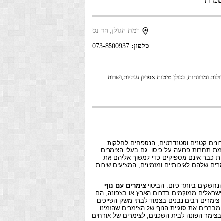
משפחות
רמת הגולן, חד נס
טלפון:
073-8500937
יות, גדולות ומרווחות, בכולן מיטות אפריון ענקיות,ושרות
רונים קטנים וסטנדרטים, הנספחים לחלקות
מת תחרות פרועה על כיסו. גם בעלי הצימרים
ות כבר אינם מספיקים כדי למשוך אליהם את
רים שלהם לאיכותיים ומזמינים, המציעים שירות
חשקים ביותר כיום. הביטוי
צימרים עם נוף
הישראלים ממוקמים בדרום הארץ או בצפונה, הם
– צימרים רבים נבנים בצמוד לבתי משק השייכים
מבררים את סוגיית הנוף של הצימרים שהזמינו
בצימר הפונה לבית השכנים, לצימרים של אורחים