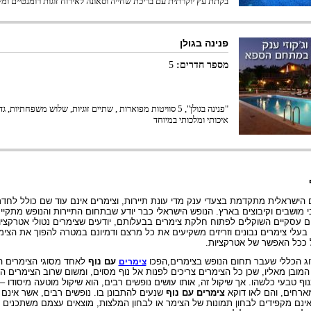
בקתת עץ יוקרתית עם בריכת שחייה וסאונה לאירוח זוגות רומנטיים ו
פנינה בגולן
מספר חדרים:
5
"פנינה בגולן", 5 סוויטות מפוארות , שתיים זוגיות, שלוש משפחת
איכותי ומלכותי במיוחד
הישראלית מתקדמת בצעדי ענק מדי עונת תיירות, וצימרים אינם עוד שם כולל לחד
מושבים וקיבוצים בארץ. הנופש הישראלי כבר יודע שבתחום התיירות והנופש מתקיי
ם עסקיים השוקלים לפתוח חלקת צימרים בבעלותם, יודעים שצימרים נטולי אטרקצי
 בעלי צימרים נבונים וזריזים משקיעים את כל מרצם ודמיונם במטרה להפוך את הצימ
ל ככל האפשר של אטרקציות.
 הכללי שעבר תחום הנופש בצימרים,הפכו
עם נוף
לאחד מסוגי הצימרים הנ
צימרים
מובן מאליו, שכן כל הצימרים צריכים לפנות אל נוף מסוים, ומשום שרוב הצימרים 
וף טבעי כלשהו. אך שיקול זה, אותו עושים נופשים רבים, הוא שיקול מוטעה מיסודו 
ארחים, והם לאו דוקא
צימרים עם נוף
שנעים להתבונן בו. נופשים רבים, אשר אינם 
ינם מקפידים לבחון תמונות של הצימר או לבחון המלצות, מוצאים עצמם משתכנים 