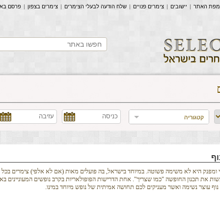
מפת האתר
|
יישובים
|
צימרים פנויים
|
שלח הודעה לבעלי הצימרים
|
צימרים בצפון
|
פרסם בא
קטגוריה
וף
י ומפנק היא לא משימה פשוטה. במיוחד בישראל, בה פועלים מאות (אם לא אלפי) צימרים בכל 
שות את תכנון החופשה "כמו שצריך". אחת הדרישות הפופולאריות בקרב נופשים המעוניינים באיר
וף עוצר נשימה ואשר מעניקים לכם תחושה אמיתית של נופש מיוחד במינו.