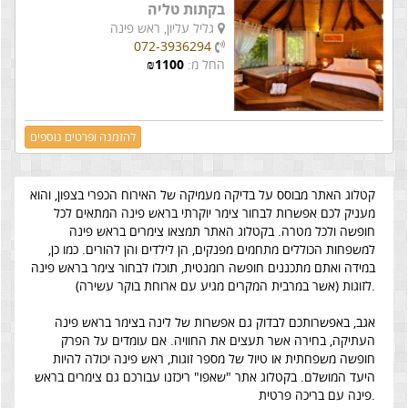
בקתות טליה
גליל עליון,
ראש פינה
072-3936294
החל מ:
1100
₪
להזמנה ופרטים נוספים
קטלוג האתר מבוסס על בדיקה מעמיקה של האירוח הכפרי בצפון, והוא
מעניק לכם אפשרות לבחור צימר יוקרתי בראש פינה המתאים לכל
חופשה ולכל מטרה. בקטלוג האתר תמצאו צימרים בראש פינה
למשפחות הכוללים מתחמים מפנקים, הן לילדים והן להורים. כמו כן,
במידה ואתם מתכננים חופשה רומנטית, תוכלו לבחור צימר בראש פינה
לזוגות (אשר במרבית המקרים מגיע עם ארוחת בוקר עשירה).
אגב, באפשרותכם לבדוק גם אפשרות של לינה בצימר בראש פינה
העתיקה, בחירה אשר תעצים את החוויה. אם עומדים על הפרק
חופשה משפחתית או טיול של מספר זוגות, ראש פינה יכולה להיות
היעד המושלם. בקטלוג אתר "שאפו" ריכזנו עבורכם גם צימרים בראש
פינה עם בריכה פרטית.