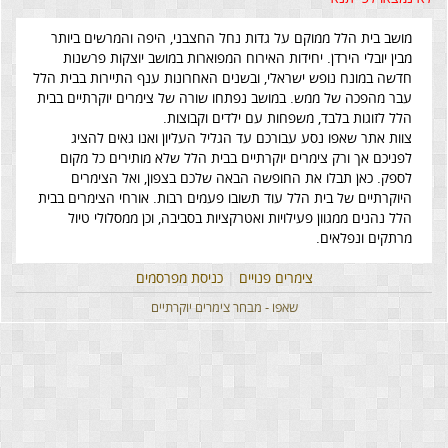
מושב בית הלל ממוקם על גדות נחל החצבני, היפה והמרשים ביותר
מבין יובלי הירדן. יחידות האירוח המפוארות במושב יוצקות פרשנות
חדשה במונח נופש ישראלי, ובשנים האחרונות ענף התיירות בבית הלל
עבר מהפכה של ממש. במושב נפתחו שורה של צימרים יוקרתיים בבית
הלל לזוגות בלבד, משפחות עם ילדים וקבוצות.
צוות אתר שאפו נסע עבורכם עד הגליל העליון ואנו גאים להציג
לפניכם אך ורק צימרים יוקרתיים בבית הלל שלא מותירים כל מקום
לספק. כאן תבלו את החופשה הבאה שלכם בצפון, ואל הצימרים
היוקרתיים של בית הלל עוד תשובו פעמים רבות. אורחי הצימרים בבית
הלל נהנים ממגוון פעילויות ואטרקציות בסביבה, וכן ממסלולי טיול
מרתקים ונפלאים.
צימרים פנויים
|
כניסת מפרסמים
שאפו - מבחר צימרים יוקרתיים