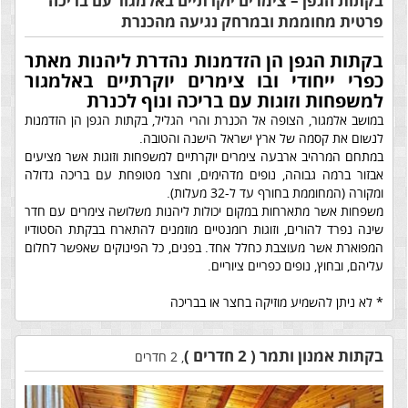
בקתות הגפן – צימרים יוקרתיים באלמגור עם בריכה
פרטית מחוממת ובמרחק נגיעה מהכנרת
בקתות הגפן הן הזדמנות נהדרת ליהנות מאתר
כפרי ייחודי ובו צימרים יוקרתיים באלמגור
למשפחות וזוגות עם בריכה ונוף לכנרת
במושב אלמגור, הצופה אל הכנרת והרי הגליל, בקתות הגפן הן הזדמנות
לנשום את קסמה של ארץ ישראל הישנה והטובה.
במתחם המרהיב ארבעה צימרים יוקרתיים למשפחות וזוגות אשר מציעים
אבזור ברמה גבוהה, נופים מדהימים, וחצר מטופחת עם בריכה גדולה
ומקורה (המחוממת בחורף עד ל-32 מעלות).
משפחות אשר מתארחות במקום יכולות ליהנות משלושה צימרים עם חדר
שינה נפרד להורים, וזוגות רומנטיים מוזמנים להתארח בבקתת הסטודיו
המפוארת אשר מעוצבת כחלל אחד. בפנים, כל הפינוקים שאפשר לחלום
עליהם, ובחוץ, נופים כפריים ציוריים.
* לא ניתן להשמיע מוזיקה בחצר או בבריכה
בקתות אמנון ותמר ( 2 חדרים )
, 2 חדרים