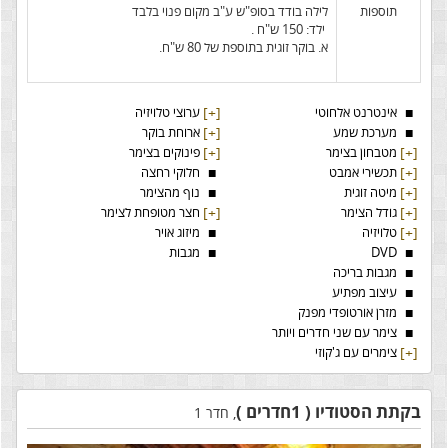
תוספות
לילה בודד בסופ"ש ע"ב מקום פנוי בלבד
ילד: 150 ש"ח .
א. בוקר זוגית בתוספת של 80 ש"ח.
■
אינטרנט אלחוטי
[+]
ערוצי טלויזיה
■
מערכת שמע
[+]
ארוחת בוקר
[+]
מטבחון בצימר
[+]
פינוקים בצימר
[+]
תכשירי אמבט
■
חלוקי רחצה
[+]
מיטה זוגית
■
נוף מהצימר
[+]
גודל הצימר
[+]
חצר מטופחת לצימר
[+]
טלויזיה
■
מיזוג אויר
■
DVD
■
מגבות
■
מגבות בריכה
■
עיצוב מפתיע
■
מזרן אורטופדי מפנק
■
צימר עם שני חדרים ויותר
[+]
צימרים עם ג'קוזי
בקתת הסטודיו ( 1חדרים )
, חדר 1