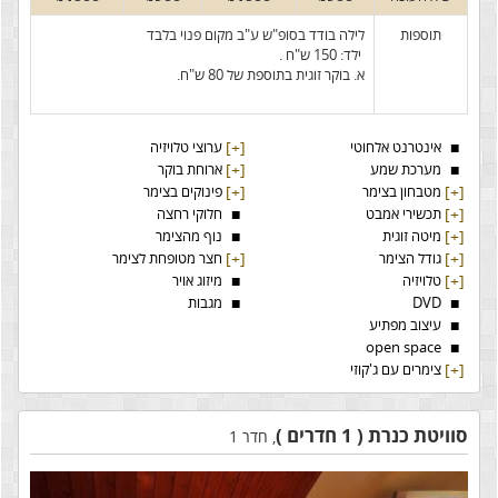
תוספות
לילה בודד בסופ"ש ע"ב מקום פנוי בלבד
ילד: 150 ש"ח .
א. בוקר זוגית בתוספת של 80 ש"ח.
■
אינטרנט אלחוטי
[+]
ערוצי טלויזיה
■
מערכת שמע
[+]
ארוחת בוקר
[+]
מטבחון בצימר
[+]
פינוקים בצימר
[+]
תכשירי אמבט
■
חלוקי רחצה
[+]
מיטה זוגית
■
נוף מהצימר
[+]
גודל הצימר
[+]
חצר מטופחת לצימר
[+]
טלויזיה
■
מיזוג אויר
■
DVD
■
מגבות
■
עיצוב מפתיע
open space
■
[+]
צימרים עם ג'קוזי
סוויטת כנרת ( 1 חדרים )
, חדר 1