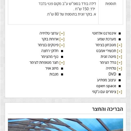
תוספות
לילה בודד בסופ"ש ע"ב מקום פנוי בלבד
ילד: 150 ש"ח .
א. בוקר זוגית בתוספת של 80 ש"ח.
■
אינטרנט אלחוטי
[+]
ערוצי טלויזיה
■
מערכת שמע
[+]
ארוחת בוקר
[+]
מטבחון בצימר
[+]
פינוקים בצימר
[+]
תכשירי אמבט
■
חלוקי רחצה
[+]
מיטה זוגית
■
נוף מהצימר
[+]
גודל הצימר
[+]
חצר מטופחת לצימר
[+]
טלויזיה
■
מיזוג אויר
■
DVD
■
מגבות
■
עיצוב מפתיע
open space
■
[+]
צימרים עם ג'קוזי
הבריכה והחצר