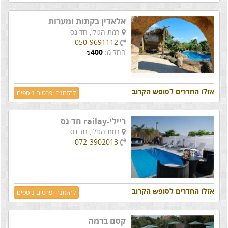
אלאדין בקתות ומערות
רמת הגולן,
חד נס
050-9691112
החל מ:
400
₪
אזלו החדרים לסופש הקרוב
להזמנה ופרטים נוספים
ריילי-railay חד נס
רמת הגולן,
חד נס
072-3902013
אזלו החדרים לסופש הקרוב
להזמנה ופרטים נוספים
קסם ברמה