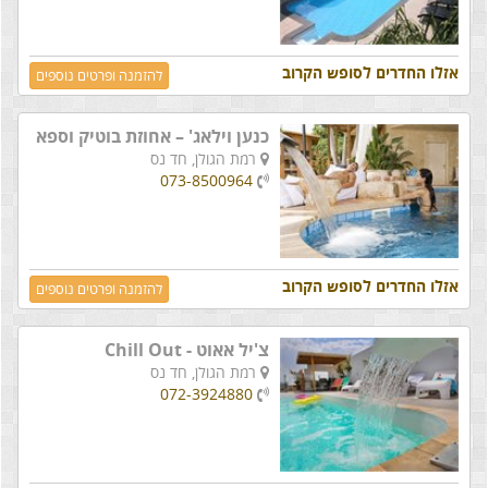
אזלו החדרים לסופש הקרוב
להזמנה ופרטים נוספים
כנען וילאג' – אחוזת בוטיק וספא
רמת הגולן,
חד נס
073-8500964
אזלו החדרים לסופש הקרוב
להזמנה ופרטים נוספים
צ'יל אאוט - Chill Out
רמת הגולן,
חד נס
072-3924880