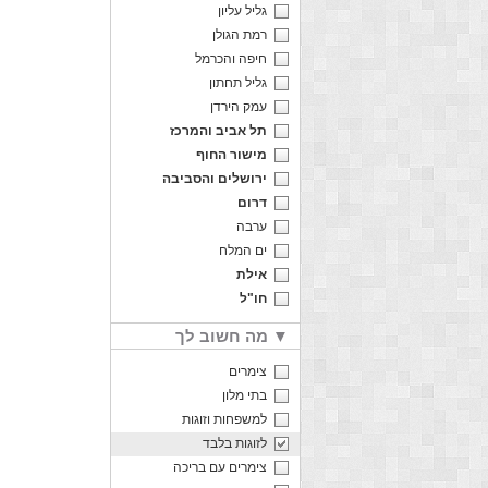
גליל עליון
רמת הגולן
חיפה והכרמל
גליל תחתון
עמק הירדן
תל אביב והמרכז
מישור החוף
ירושלים והסביבה
דרום
ערבה
ים המלח
אילת
חו"ל
מה חשוב לך ▼
צימרים
בתי מלון
למשפחות וזוגות
לזוגות בלבד
צימרים עם בריכה