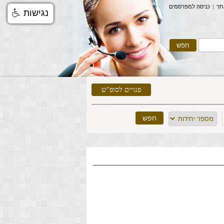
תר
|
כניסה למפרסמים
נגישות
פנויים לסופ"ש